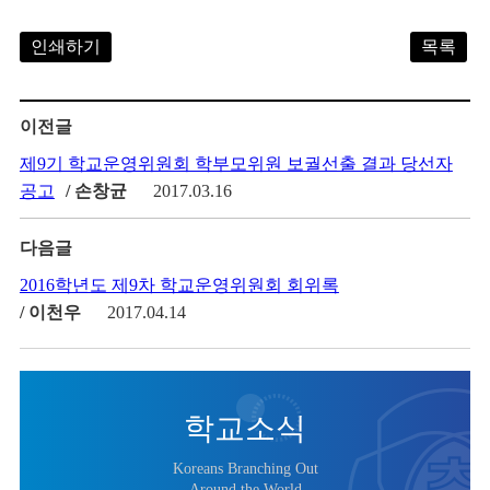
인쇄하기
목록
이전글
제9기 학교운영위원회 학부모위원 보궐선출 결과 당선자
공고
/ 손창균
2017.03.16
다음글
2016학년도 제9차 학교운영위원회 회위록
/ 이천우
2017.04.14
학교소식
Koreans Branching Out
Around the World