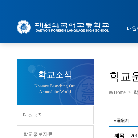
대원
학교소식
학교
Koreans Branching Out
Around the World
Home
>
대원공지
학교홍보자료
제목
2