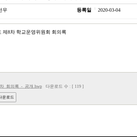
천우
등록일
2020-03-04
년도 제8차 학교운영위원회 회의록
8차_회의록_-_공개.hwp
다운로드 수 : [ 119 ]
 다운로드