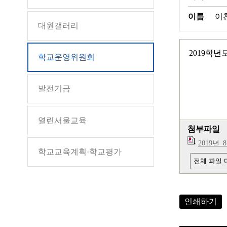
이름
이
대원갤러리
2019학
학교운영위원회
발전기금
열린서울교육
첨부파일
2019년_
학교교육계획·학교평가
전체 파일
인쇄하기