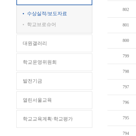
802
수상실적/보도자료
학교브로슈어
801
800
대원갤러리
799
학교운영위원회
798
발전기금
797
열린서울교육
796
795
학교교육계획·학교평가
794