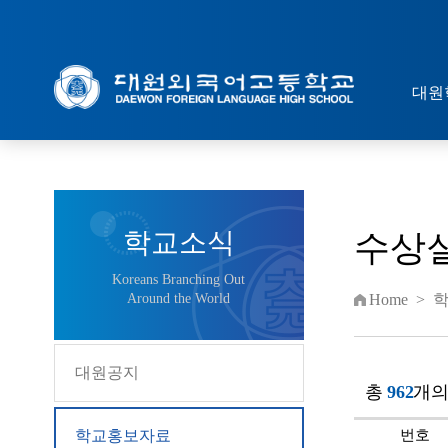
대원
학교소식
수상
Koreans Branching Out
Around the World
Home
>
대원공지
총
962
개의
학교홍보자료
번호