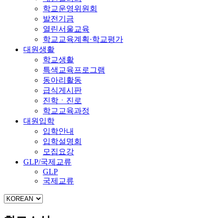
학교운영위원회
발전기금
열린서울교육
학교교육계획·학교평가
대원생활
학교생활
특색교육프로그램
동아리활동
급식게시판
진학ㆍ진로
학교교육과정
대원입학
입학안내
입학설명회
모집요강
GLP/국제교류
GLP
국제교류