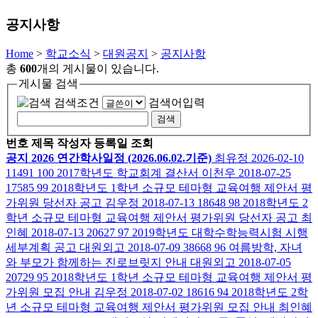
공지사항
Home
>
학교소식
>
대원공지
>
공지사항
총
600
개의 게시물이 있습니다.
게시물 검색
검색조건
검색어입력
번호
제목
작성자
등록일
조회
공지
2026 연간학사일정 (2026.06.02.기준)
최유정
2026-02-10
11491
100
2017학년도 학교회계 결산서
이천우
2018-07-25
17585
99
2018학년도 1학년 소규모 테마형 교육여행 제안서 평
가위원 당선자 공고
김우정
2018-07-13
18648
98
2018학년도 2
학년 소규모 테마형 교육여행 제안서 평가위원 당선자 공고
최
인혜
2018-07-13
20627
97
2019학년도 대학수학능력시험 시행
세부계획 공고
대원외고
2018-07-09
38668
96
여름방학, 자녀
와 부모가 함께하는 진로브릿지 안내
대원외고
2018-07-05
20729
95
2018학년도 1학년 소규모 테마형 교육여행 제안서 평
가위원 모집 안내
김우정
2018-07-02
18616
94
2018학년도 2학
년 소규모 테마형 교육여행 제안서 평가위원 모집 안내
최인혜