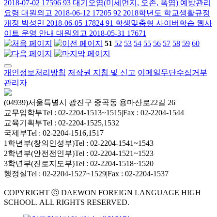
2018-07-02
17596
93
대기오염(미세먼지, 오존, 폭염) 예방관리
요령
대원외고
2018-06-12
17205
92
2018학년도 학교생활규정
개정
박성민
2018-06-05
17824
91
학생맞춤형 사이버학습 웹사
이트 운영 안내
대원외고
2018-05-31
17671
51
52
53
54
55
56
57
58
59
60
개인정보처리방침
저작권 지침 및 신고
이메일무단수집거부
관리자
(04939)서울특별시 광진구 중곡동 용마산로22길 26
교무입학부
Tel : 02-2204-1513~1515
|
Fax : 02-2204-1544
교육기획부
Tel : 02-2204-1525,1532
국제부
Tel : 02-2204-1516,1517
1학년부(창의인성부)
Tel : 02-2204-1541~1543
2학년부(안전전인부)
Tel : 02-2204-1521~1523
3학년부(진로지도부)
Tel : 02-2204-1518~1520
행정실
Tel : 02-2204-1527~1529
|
Fax : 02-2204-1537
COPYRIGHT ⓒ DAEWON FOREIGN LANGUAGE HIGH
SCHOOL. ALL RIGHTS RESERVED.