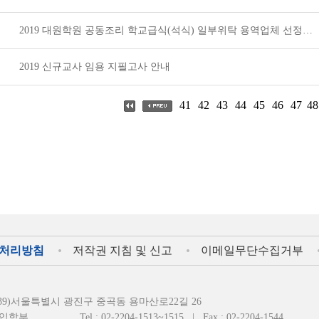
2019 대원학원 공동조리 학교급식(석식) 일부위탁 용역업체 선정을 위한 제안서 평가위원 모집 공고
2019 신규교사 임용 지필고사 안내
41
42
43
44
45
46
47
48
처리방침
저작권 지침 및 신고
이메일무단수집거부
4939)서울특별시 광진구 중곡동 용마산로22길 26
입학부
Tel : 02-2204-1513~1515
|
Fax : 02-2204-1544