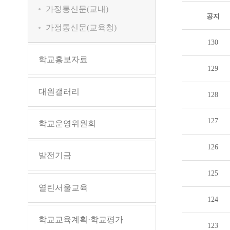
가정통신문(교내)
공지
가정통신문(교육청)
130
학교홍보자료
129
대원갤러리
128
127
학교운영위원회
126
발전기금
125
열린서울교육
124
학교교육계획·학교평가
123