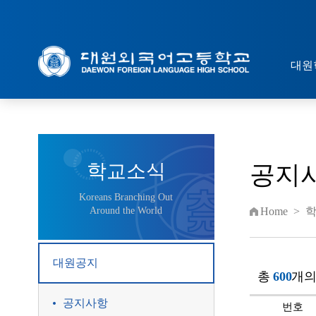
대원
학교소식
공지
Koreans Branching Out
Around the World
Home
>
대원공지
총
600
개의
공지사항
번호