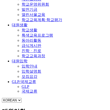
학교운영위원회
발전기금
열린서울교육
학교교육계획·학교평가
대원생활
학교생활
특색교육프로그램
동아리활동
급식게시판
진학ㆍ진로
학교교육과정
대원입학
입학안내
입학설명회
모집요강
GLP/국제교류
GLP
국제교류