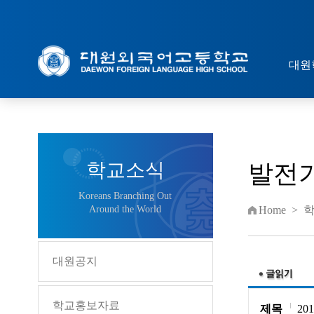
대원
학교소식
발전
Koreans Branching Out
Around the World
Home
>
대원공지
학교홍보자료
제목
20