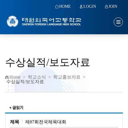
HOME
LOGIN
JOIN
수상실적/보도자료
Home
>
학교소식
>
학교홍보자료
>
수상실적/보도자료
제목
제87회전국체육대회