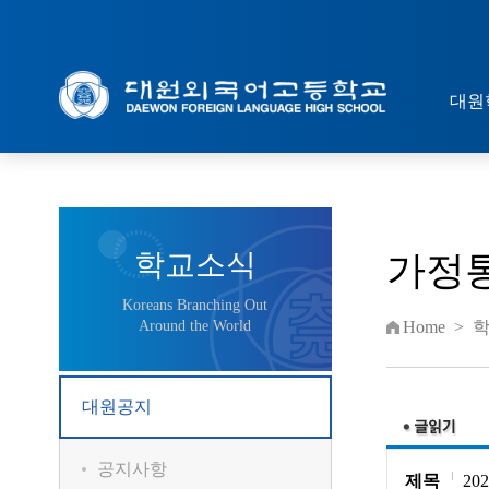
대원
학교소식
가정통
Koreans Branching Out
Around the World
Home
>
대원공지
공지사항
제목
20